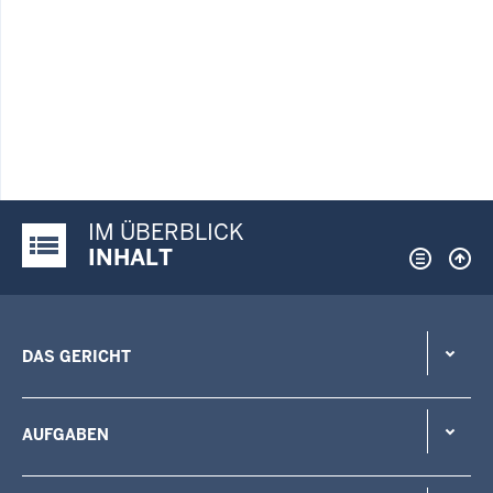
IM ÜBERBLICK
Justiz-Portal im Überblick:
INHALT
DAS GERICHT
AUFGABEN