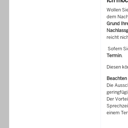
Ich möc
Wollen Si
dem Nachl
Grund Ihr
Nachlassg
reicht nic
Sofern Si
Termin
.
Diesen kö
Beachten S
Die Aussc
geringfügi
Der Vortei
Sprechzei
einem Ter