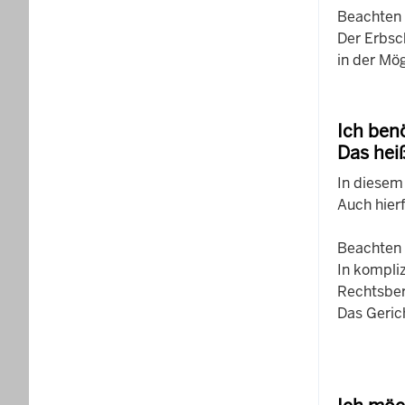
Beachten S
Der Erbsc
in der Mö
Ich ben
Das hei
In diesem
Auch hierf
Beachten S
In kompliz
Rechtsber
Das Geric