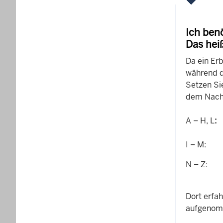
Ich ben
Das hei
Da ein Er
während 
Setzen Sie
dem Nachn
A – H, L
:
F
I – M: F
N – Z: F
Dort erfa
aufgenom