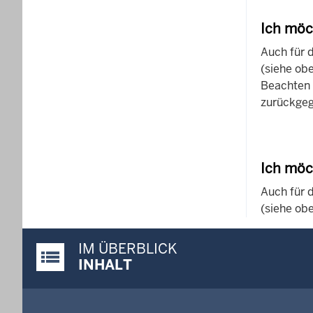
Ich möc
Auch für 
(siehe obe
Beachten 
zurückge
Ich möc
Auch für 
(siehe obe
IM ÜBERBLICK
Justiz-Portal im Überblick:
INHALT