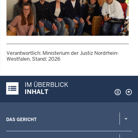
1 von 4
Verantwortlich: Ministerium der Justiz Nordrhein-
Westfalen, Stand: 2026
GALERIE
Ein Prüfer der Lebenshilfe
Oberhausen mit Studierenden
IM ÜBERBLICK
und Frau Weiß (Dozentin
Justiz-Portal im Überblick:
INHALT
FHR)
DAS GERICHT