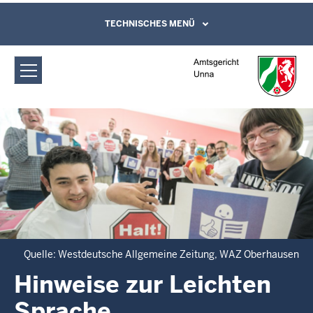
Direkt zum Inhalt
Amtsgericht Unna: Hinweise zur
TECHNISCHES MENÜ
Leichte Sprache, Gebärdensprachenvideo
und Kontaktformular
Leichten Sprache
Quelle: Westdeutsche Allgemeine Zeitung, WAZ Oberhausen
Hinweise zur Leichten
Sprache