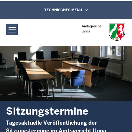
Direkt zum Inhalt
Amtsgericht Unna: Sitzungstermine
TECHNISCHES MENÜ
Leichte Sprache, Gebärdensprachenvideo
und Kontaktformular
Sitzungstermine
Tagesaktuelle Veröffentlichung der
Sitzungstermine im Amtsgericht Unna