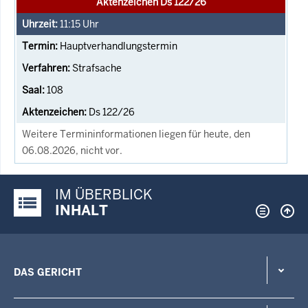
Aktenzeichen Ds 122/26
11:15
Uhr
Hauptverhandlungstermin
Strafsache
108
Ds 122/26
Weitere Termininformationen liegen für heute, den
06.08.2026, nicht vor.
IM ÜBERBLICK
Justiz-Portal im Überblick:
INHALT
DAS GERICHT