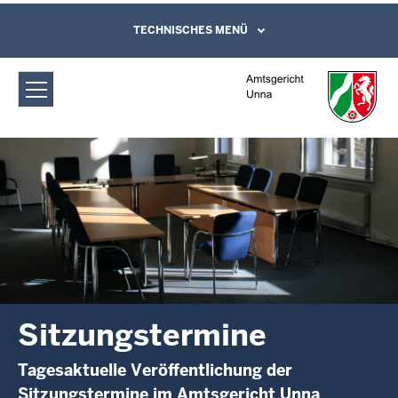
Direkt zum Inhalt
Amtsgericht Unna: Sitzungstermine
TECHNISCHES MENÜ
Leichte Sprache, Gebärdensprachenvideo
und Kontaktformular
Sitzungstermine
Tagesaktuelle Veröffentlichung der
Sitzungstermine im Amtsgericht Unna