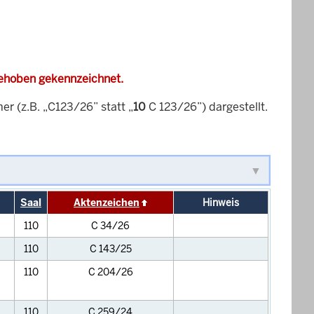
gehoben gekennzeichnet.
 (z.B. „C123/26” statt „
10
C 123/26”) dargestellt.
Saal
Aktenzeichen
Hinweis
110
C 34/26
110
C 143/25
110
C 204/26
110
C 259/24