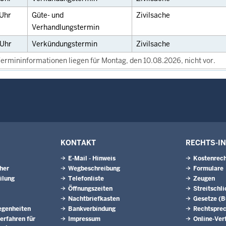
Uhr
Güte- und
Zivilsache
Verhandlungstermin
Uhr
Verkündungstermin
Zivilsache
ermininformationen liegen für Montag, den 10.08.2026, nicht vor.
KONTAKT
RECHTS-I
E-Mail - Hinweis
Kostenrech
eher
Wegbeschreibung
Formulare
ilung
Telefonliste
Zeugen
Öffnungszeiten
Streitschl
Nachtbriefkasten
Gesetze (
egenheiten
Bankverbindung
Rechtspre
erfahren für
Impressum
Online-Ver