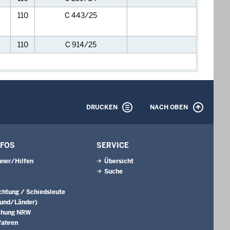
110
C 443/25
110
C 914/25
DRUCKEN
NACH OBEN
NFOS
SERVICE
ner/Hilfen
Übersicht
Suche
ichtung / Schiedsleute
Bund/Länder)
chung NRW
fahren