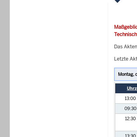
Maßgeblic
Technisch
Das Akten
Letzte Ak
Uhrz
13:00
09:3
12:30
13:30