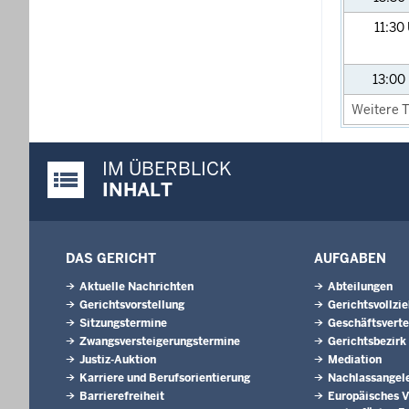
11:30
13:00
Weitere T
IM ÜBERBLICK
Justiz-Portal im Überblick:
INHALT
DAS GERICHT
AUFGABEN
Aktuelle Nachrichten
Abteilungen
Gerichtsvorstellung
Gerichtsvollzi
Sitzungstermine
Geschäftsverte
Zwangsversteigerungs­termine
Gerichtsbezirk
Justiz-Auktion
Mediation
Karriere und Berufsorientierung
Nachlassangel
Barrierefreiheit
Europäisches V