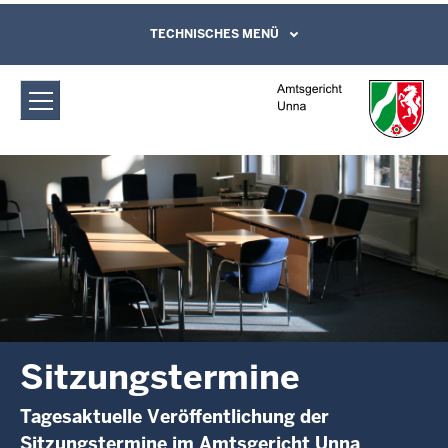
Direkt zum Inhalt
Amtsgericht Unna: Sitzungstermine
TECHNISCHES MENÜ
Leichte Sprache, Gebärdensprachenvideo
und Kontaktformular
Sitzungstermine
Tagesaktuelle Veröffentlichung der
Sitzungstermine im Amtsgericht Unna